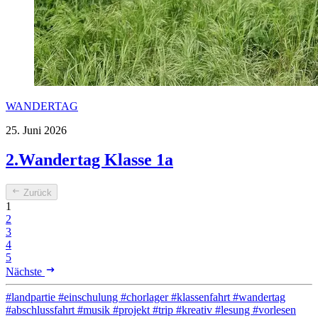
WANDERTAG
25. Juni 2026
2.Wandertag Klasse 1a
Zurück
1
2
3
4
5
Nächste
#landpartie
#einschulung
#chorlager
#klassenfahrt
#wandertag
#abschlussfahrt
#musik
#projekt
#trip
#kreativ
#lesung
#vorlesen